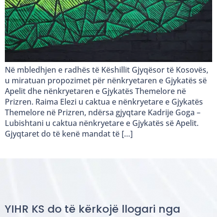
Në mbledhjen e radhës të Këshillit Gjyqësor të Kosovës,
u miratuan propozimet për nënkryetaren e Gjykatës së
Apelit dhe nënkryetaren e Gjykatës Themelore në
Prizren. Raima Elezi u caktua e nënkryetare e Gjykatës
Themelore në Prizren, ndërsa gjyqtare Kadrije Goga –
Lubishtani u caktua nënkryetare e Gjykatës së Apelit.
Gjyqtaret do të kenë mandat të […]
YIHR KS do të kërkojë llogari nga