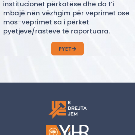
institucionet përkatëse dhe do t’i
mbajë nën vëzhgim për veprimet ose
mos-veprimet sa i përket
pyetjeve/rasteve të raportuara.
PYET