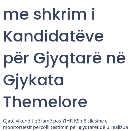
me shkrim i
Kandidatëve
për Gjyqtarë në
Gjykata
Themelore
Gjatë vikendit që lamë pas YIHR KS në cilesinë e
monitoruesit përcolli testimin për gjyqtarët që u realizua