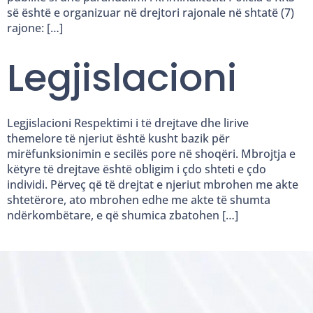
së është e organizuar në drejtori rajonale në shtatë (7)
rajone: […]
Legjislacioni​
Legjislacioni​ Respektimi i të drejtave dhe lirive
themelore të njeriut është kusht bazik për
mirëfunksionimin e secilës pore në shoqëri. Mbrojtja e
këtyre të drejtave është obligim i çdo shteti e çdo
individi. Përveç që të drejtat e njeriut mbrohen me akte
shtetërore, ato mbrohen edhe me akte të shumta
ndërkombëtare, e që shumica zbatohen […]