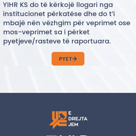
YIHR KS do të kërkojë llogari nga
institucionet përkatëse dhe do t’i
mbajë nën vëzhgim për veprimet ose
mos-veprimet sa i përket
pyetjeve/rasteve të raportuara.
PYET