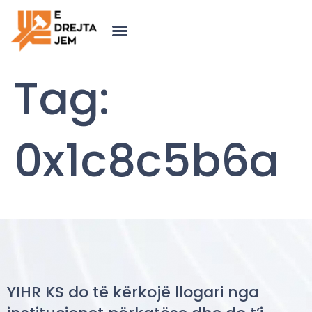
Tag:
0x1c8c5b6a
YIHR KS do të kërkojë llogari nga