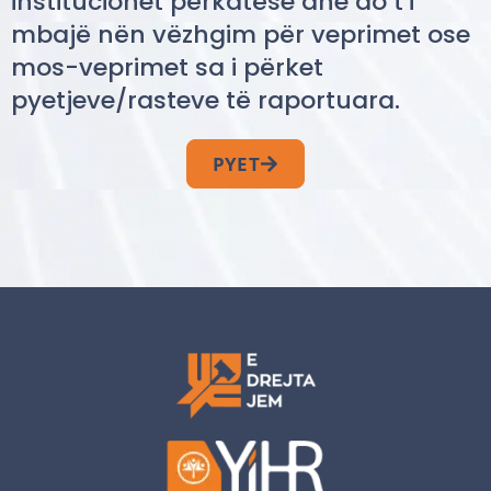
institucionet përkatëse dhe do t’i
mbajë nën vëzhgim për veprimet ose
mos-veprimet sa i përket
pyetjeve/rasteve të raportuara.
PYET