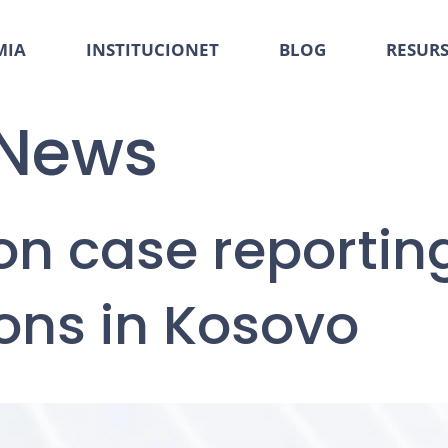
MIA
INSTITUCIONET
BLOG
RESUR
News
on case reporti
ions in Kosovo