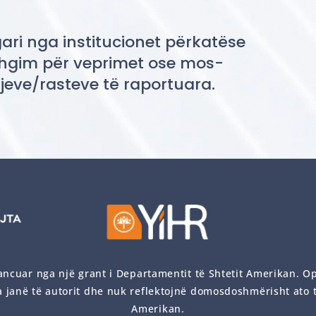
gari nga institucionet përkatëse
zhgim për veprimet ose mos-
tjeve/rasteve të raportuara.
ancuar nga një grant i Departamentit të Shtetit Amerikan. Op
 janë të autorit dhe nuk reflektojnë domosdoshmërisht ato t
Amerikan.