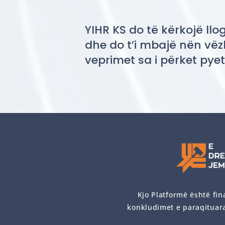
YIHR KS do të kërkojë llo
dhe do t’i mbajë nën vë
veprimet sa i përket pye
Kjo Platformë është fin
konkludimet e paraqituara