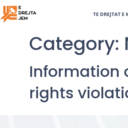
TE DREJTAT E 
Category:
Information 
rights violat